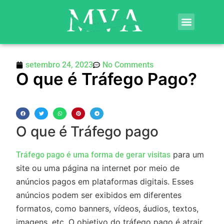
Política de Privacidade
setembro 24, 2023
No Comments
O que é Tráfego Pago?
O que é Tráfego pago
para um
Tráfego pago é uma forma de gerar visitas
site ou uma página na internet por meio de
anúncios pagos em plataformas digitais. Esses
anúncios podem ser exibidos em diferentes
formatos, como banners, vídeos, áudios, textos,
imagens, etc. O objetivo do tráfego pago é atrair